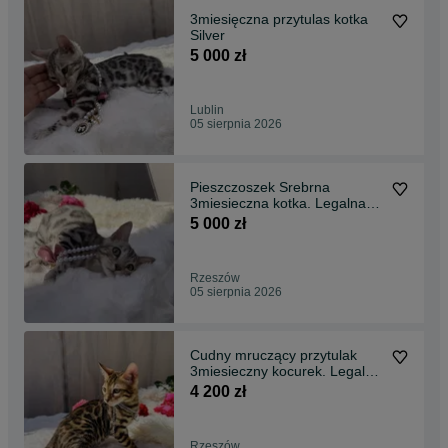
3miesięczna przytulas kotka
Silver
5 000 zł
Lublin
05 sierpnia 2026
Pieszczoszek Srebrna
3miesieczna kotka. Legalna
hodowla
5 000 zł
Rzeszów
05 sierpnia 2026
Cudny mruczący przytulak
3miesieczny kocurek. Legalna
hodowla
4 200 zł
Rzeszów