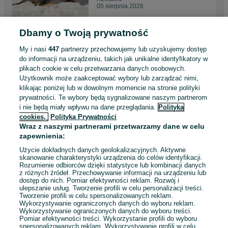
05 sierpnia 2026
Dbamy o Twoją prywatność
Slodki kocurek Devon Rex
3 000 zł
My i nasi
447
partnerzy przechowujemy lub uzyskujemy dostęp
do informacji na urządzeniu, takich jak unikalne identyfikatory w
plikach cookie w celu przetwarzania danych osobowych.
Użytkownik może zaakceptować wybory lub zarządzać nimi,
Krosno
klikając poniżej lub w dowolnym momencie na stronie polityki
05 sierpnia 2026
prywatności. Te wybory będą sygnalizowane naszym partnerom
i nie będą miały wpływu na dane przeglądania.
Polityka
cookies,
Polityka Prywatności
Piękna kotka Bengal z
Wraz z naszymi partnerami przetwarzamy dane w celu
prawami hodowlanymi
zapewnienia:
8 000 zł
Użycie dokładnych danych geolokalizacyjnych. Aktywne
skanowanie charakterystyki urządzenia do celów identyfikacji.
Rozumienie odbiorców dzięki statystyce lub kombinacji danych
Kraków, Bieżanów-Prokocim
z różnych źródeł. Przechowywanie informacji na urządzeniu lub
05 sierpnia 2026
dostęp do nich. Pomiar efektywności reklam. Rozwój i
ulepszanie usług. Tworzenie profili w celu personalizacji treści.
Tworzenie profili w celu spersonalizowanych reklam.
Wykorzystywanie ograniczonych danych do wyboru reklam.
Wykorzystywanie ograniczonych danych do wyboru treści.
Pomiar efektywności treści. Wykorzystanie profili do wyboru
1
2
spersonalizowanych reklam. Wykorzystywanie profili w celu